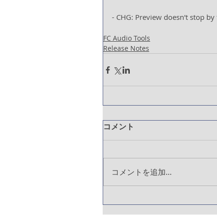
- CHG: Preview doesn't stop by 
FC Audio Tools
Release Notes
コメント
コメントを追加…