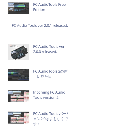
FC AudioTools Free
Edition
FC Audio Tools ver 2.0.1 released.
FC Audio Tools ver
2.0.0 released.
FC AudioTools 2の新
しい見た目
Incoming FC Audio
Tools version 2!
FC Audio Tools バージ
ョン2.0はまもなくで
す！